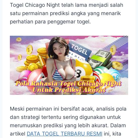
a
c
s
l
y
n
a
Togel Chicago Night telah lama menjadi salah
t
e
s
e
p
e
r
satu permainan prediksi angka yang menarik
s
b
e
g
e
e
perhatian para penggemar togel.
A
o
n
r
p
o
g
a
p
k
e
m
r
Meski permainan ini bersifat acak, analisis pola
dan strategi tertentu sering digunakan untuk
merumuskan prediksi yang lebih akurat. Dalam
artikel
DATA TOGEL TERBARU RESMI
ini, kita