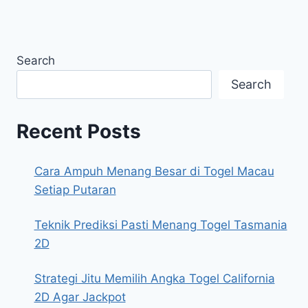
Search
Search
Recent Posts
Cara Ampuh Menang Besar di Togel Macau
Setiap Putaran
Teknik Prediksi Pasti Menang Togel Tasmania
2D
Strategi Jitu Memilih Angka Togel California
2D Agar Jackpot