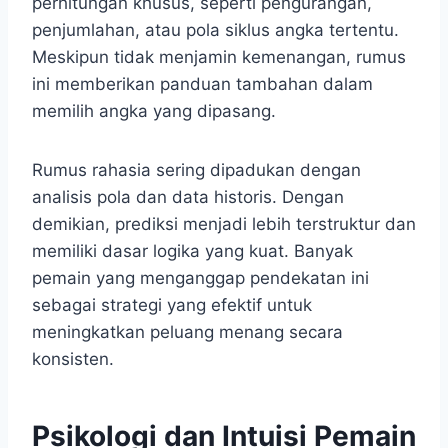
perhitungan khusus, seperti pengurangan,
penjumlahan, atau pola siklus angka tertentu.
Meskipun tidak menjamin kemenangan, rumus
ini memberikan panduan tambahan dalam
memilih angka yang dipasang.
Rumus rahasia sering dipadukan dengan
analisis pola dan data historis. Dengan
demikian, prediksi menjadi lebih terstruktur dan
memiliki dasar logika yang kuat. Banyak
pemain yang menganggap pendekatan ini
sebagai strategi yang efektif untuk
meningkatkan peluang menang secara
konsisten.
Psikologi dan Intuisi Pemain