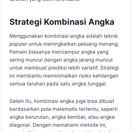
Strategi Kombinasi Angka
Menggunakan kombinasi angka adalah teknik
populer untuk meningkatkan peluang menang.
Pemain biasanya mencampur angka yang
sering muncul dengan angka jarang muncul
untuk membuat prediksi lebih variatif. Strategi
ini membantu meminimalkan risiko kehilangan
semua taruhan pada satu angka tunggal.
Selain itu, kombinasi angka juga bisa dibuat
berdasarkan pola matematis tertentu, seperti
angka berurutan, angka kembar, atau angka
diagonal. Dengan memahami metode ini,