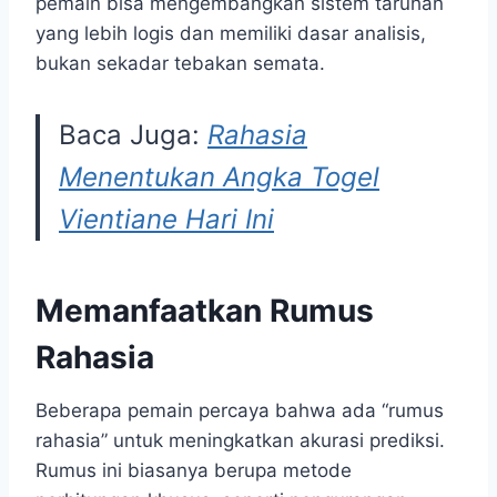
pemain bisa mengembangkan sistem taruhan
yang lebih logis dan memiliki dasar analisis,
bukan sekadar tebakan semata.
Baca Juga:
Rahasia
Menentukan Angka Togel
Vientiane Hari Ini
Memanfaatkan Rumus
Rahasia
Beberapa pemain percaya bahwa ada “rumus
rahasia” untuk meningkatkan akurasi prediksi.
Rumus ini biasanya berupa metode