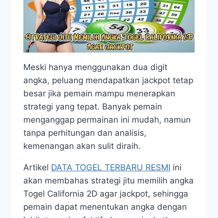
Meski hanya menggunakan dua digit
angka, peluang mendapatkan jackpot tetap
besar jika pemain mampu menerapkan
strategi yang tepat. Banyak pemain
menganggap permainan ini mudah, namun
tanpa perhitungan dan analisis,
kemenangan akan sulit diraih.
Artikel
DATA TOGEL TERBARU RESMI
ini
akan membahas strategi jitu memilih angka
Togel California 2D agar jackpot, sehingga
pemain dapat menentukan angka dengan