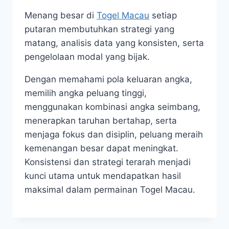
Menang besar di
Togel Macau
setiap
putaran membutuhkan strategi yang
matang, analisis data yang konsisten, serta
pengelolaan modal yang bijak.
Dengan memahami pola keluaran angka,
memilih angka peluang tinggi,
menggunakan kombinasi angka seimbang,
menerapkan taruhan bertahap, serta
menjaga fokus dan disiplin, peluang meraih
kemenangan besar dapat meningkat.
Konsistensi dan strategi terarah menjadi
kunci utama untuk mendapatkan hasil
maksimal dalam permainan Togel Macau.