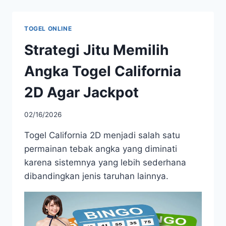
TOGEL ONLINE
Strategi Jitu Memilih
Angka Togel California
2D Agar Jackpot
02/16/2026
Togel California 2D menjadi salah satu
permainan tebak angka yang diminati
karena sistemnya yang lebih sederhana
dibandingkan jenis taruhan lainnya.