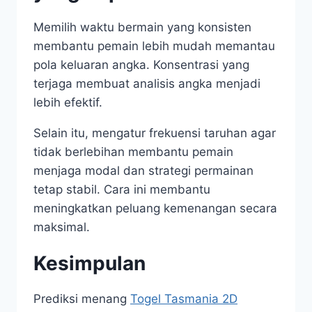
Memilih waktu bermain yang konsisten
membantu pemain lebih mudah memantau
pola keluaran angka. Konsentrasi yang
terjaga membuat analisis angka menjadi
lebih efektif.
Selain itu, mengatur frekuensi taruhan agar
tidak berlebihan membantu pemain
menjaga modal dan strategi permainan
tetap stabil. Cara ini membantu
meningkatkan peluang kemenangan secara
maksimal.
Kesimpulan
Prediksi menang
Togel Tasmania 2D