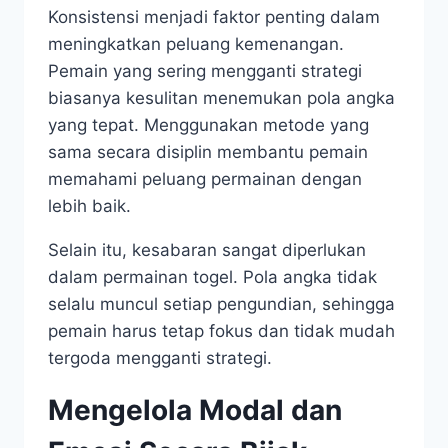
Konsistensi menjadi faktor penting dalam
meningkatkan peluang kemenangan.
Pemain yang sering mengganti strategi
biasanya kesulitan menemukan pola angka
yang tepat. Menggunakan metode yang
sama secara disiplin membantu pemain
memahami peluang permainan dengan
lebih baik.
Selain itu, kesabaran sangat diperlukan
dalam permainan togel. Pola angka tidak
selalu muncul setiap pengundian, sehingga
pemain harus tetap fokus dan tidak mudah
tergoda mengganti strategi.
Mengelola Modal dan