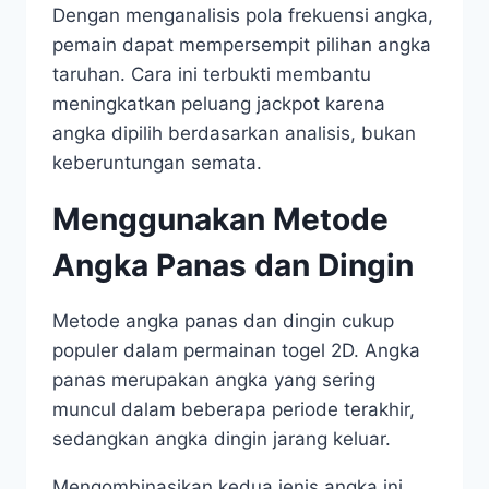
Dengan menganalisis pola frekuensi angka,
pemain dapat mempersempit pilihan angka
taruhan. Cara ini terbukti membantu
meningkatkan peluang jackpot karena
angka dipilih berdasarkan analisis, bukan
keberuntungan semata.
Menggunakan Metode
Angka Panas dan Dingin
Metode angka panas dan dingin cukup
populer dalam permainan togel 2D. Angka
panas merupakan angka yang sering
muncul dalam beberapa periode terakhir,
sedangkan angka dingin jarang keluar.
Mengombinasikan kedua jenis angka ini