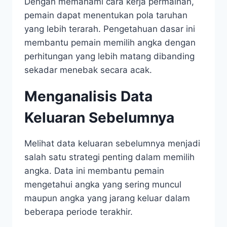
Dengan memahami cara kerja permainan,
pemain dapat menentukan pola taruhan
yang lebih terarah. Pengetahuan dasar ini
membantu pemain memilih angka dengan
perhitungan yang lebih matang dibanding
sekadar menebak secara acak.
Menganalisis Data
Keluaran Sebelumnya
Melihat data keluaran sebelumnya menjadi
salah satu strategi penting dalam memilih
angka. Data ini membantu pemain
mengetahui angka yang sering muncul
maupun angka yang jarang keluar dalam
beberapa periode terakhir.