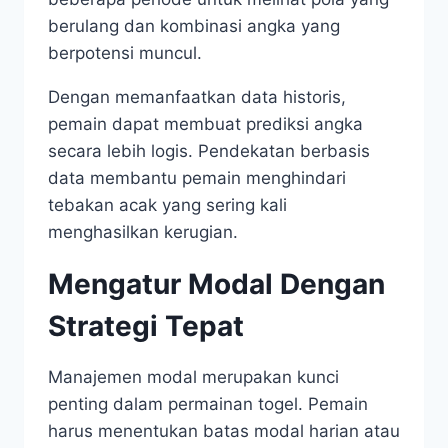
berulang dan kombinasi angka yang
berpotensi muncul.
Dengan memanfaatkan data historis,
pemain dapat membuat prediksi angka
secara lebih logis. Pendekatan berbasis
data membantu pemain menghindari
tebakan acak yang sering kali
menghasilkan kerugian.
Mengatur Modal Dengan
Strategi Tepat
Manajemen modal merupakan kunci
penting dalam permainan togel. Pemain
harus menentukan batas modal harian atau