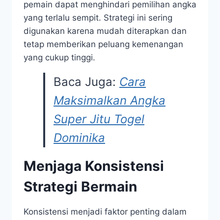
pemain dapat menghindari pemilihan angka
yang terlalu sempit. Strategi ini sering
digunakan karena mudah diterapkan dan
tetap memberikan peluang kemenangan
yang cukup tinggi.
Baca Juga:
Cara
Maksimalkan Angka
Super Jitu Togel
Dominika
Menjaga Konsistensi
Strategi Bermain
Konsistensi menjadi faktor penting dalam