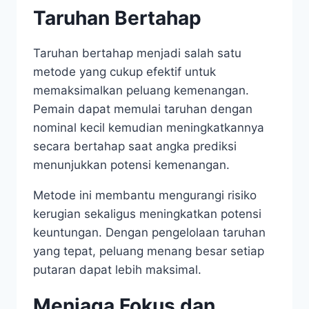
Taruhan Bertahap
Taruhan bertahap menjadi salah satu
metode yang cukup efektif untuk
memaksimalkan peluang kemenangan.
Pemain dapat memulai taruhan dengan
nominal kecil kemudian meningkatkannya
secara bertahap saat angka prediksi
menunjukkan potensi kemenangan.
Metode ini membantu mengurangi risiko
kerugian sekaligus meningkatkan potensi
keuntungan. Dengan pengelolaan taruhan
yang tepat, peluang menang besar setiap
putaran dapat lebih maksimal.
Menjaga Fokus dan