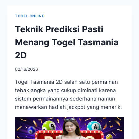
TOGEL ONLINE
Teknik Prediksi Pasti
Menang Togel Tasmania
2D
02/16/2026
Togel Tasmania 2D salah satu permainan
tebak angka yang cukup diminati karena
sistem permainannya sederhana namun
menawarkan hadiah jackpot yang menarik.