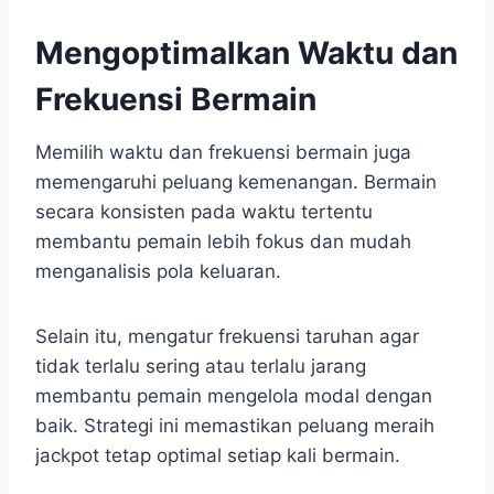
Mengoptimalkan Waktu dan
Frekuensi Bermain
Memilih waktu dan frekuensi bermain juga
memengaruhi peluang kemenangan. Bermain
secara konsisten pada waktu tertentu
membantu pemain lebih fokus dan mudah
menganalisis pola keluaran.
Selain itu, mengatur frekuensi taruhan agar
tidak terlalu sering atau terlalu jarang
membantu pemain mengelola modal dengan
baik. Strategi ini memastikan peluang meraih
jackpot tetap optimal setiap kali bermain.