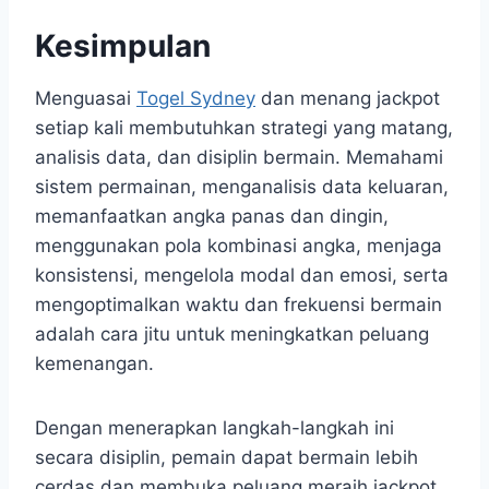
Kesimpulan
Menguasai
Togel Sydney
dan menang jackpot
setiap kali membutuhkan strategi yang matang,
analisis data, dan disiplin bermain. Memahami
sistem permainan, menganalisis data keluaran,
memanfaatkan angka panas dan dingin,
menggunakan pola kombinasi angka, menjaga
konsistensi, mengelola modal dan emosi, serta
mengoptimalkan waktu dan frekuensi bermain
adalah cara jitu untuk meningkatkan peluang
kemenangan.
Dengan menerapkan langkah-langkah ini
secara disiplin, pemain dapat bermain lebih
cerdas dan membuka peluang meraih jackpot