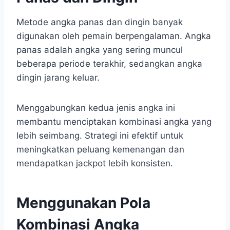
Metode angka panas dan dingin banyak
digunakan oleh pemain berpengalaman. Angka
panas adalah angka yang sering muncul
beberapa periode terakhir, sedangkan angka
dingin jarang keluar.
Menggabungkan kedua jenis angka ini
membantu menciptakan kombinasi angka yang
lebih seimbang. Strategi ini efektif untuk
meningkatkan peluang kemenangan dan
mendapatkan jackpot lebih konsisten.
Menggunakan Pola
Kombinasi Angka