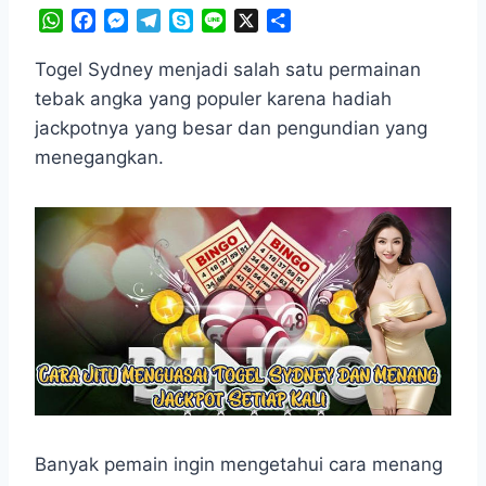
W
F
M
T
S
L
X
S
h
a
e
e
k
i
h
a
c
s
l
y
n
a
Togel Sydney menjadi salah satu permainan
t
e
s
e
p
e
r
tebak angka yang populer karena hadiah
s
b
e
g
e
e
jackpotnya yang besar dan pengundian yang
A
o
n
r
menegangkan.
p
o
g
a
p
k
e
m
r
Banyak pemain ingin mengetahui cara menang