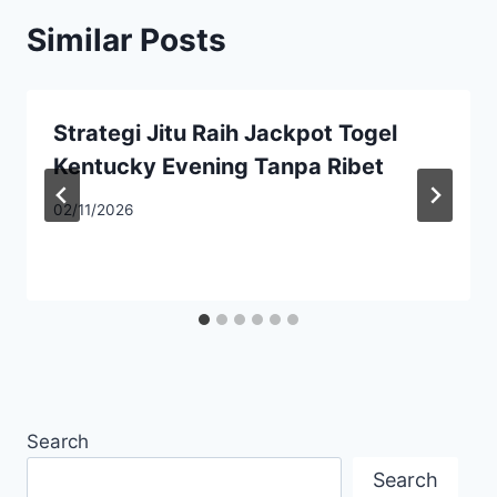
Similar Posts
Strategi Jitu Raih Jackpot Togel
Kentucky Evening Tanpa Ribet
02/11/2026
Search
Search