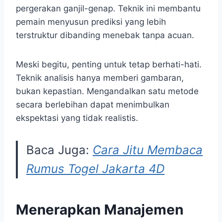
pergerakan ganjil-genap. Teknik ini membantu
pemain menyusun prediksi yang lebih
terstruktur dibanding menebak tanpa acuan.
Meski begitu, penting untuk tetap berhati-hati.
Teknik analisis hanya memberi gambaran,
bukan kepastian. Mengandalkan satu metode
secara berlebihan dapat menimbulkan
ekspektasi yang tidak realistis.
Baca Juga:
Cara Jitu Membaca
Rumus Togel Jakarta 4D
Menerapkan Manajemen