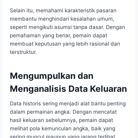
Selain itu, memahami karakteristik pasaran
membantu menghindari kesalahan umum,
seperti mengikuti asumsi tanpa dasar. Dengan
pemahaman yang benar, pemain dapat
membuat keputusan yang lebih rasional dan
terstruktur.
Mengumpulkan dan
Menganalisis Data Keluaran
Data historis sering menjadi alat bantu penting
dalam permainan angka. Dengan mencatat
hasil keluaran sebelumnya, pemain dapat
melihat pola kemunculan angka, baik yang
sering muncul maupun yang jarang terlihat.