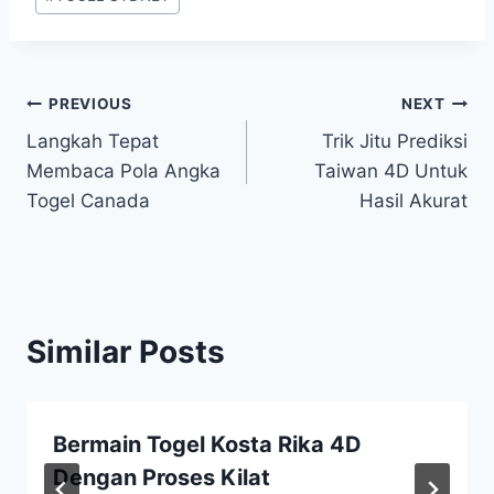
Post
PREVIOUS
NEXT
Langkah Tepat
Trik Jitu Prediksi
navigation
Membaca Pola Angka
Taiwan 4D Untuk
Togel Canada
Hasil Akurat
Similar Posts
Bermain Togel Kosta Rika 4D
Dengan Proses Kilat