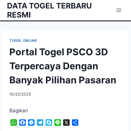
Skip
DATA TOGEL TERBARU
to
RESMI
content
TOGEL ONLINE
Portal Togel PSCO 3D
Terpercaya Dengan
Banyak Pilihan Pasaran
10/22/2025
Bagikan
W
F
M
T
S
L
X
S
h
a
e
e
k
i
h