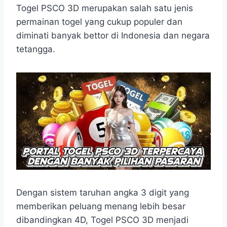
a
c
s
l
y
n
a
Togel PSCO 3D merupakan salah satu jenis
t
e
s
e
p
e
r
permainan togel yang cukup populer dan
s
b
e
g
e
e
diminati banyak bettor di Indonesia dan negara
A
o
n
r
tetangga.
p
o
g
a
p
k
e
m
r
Dengan sistem taruhan angka 3 digit yang
memberikan peluang menang lebih besar
dibandingkan 4D, Togel PSCO 3D menjadi