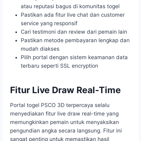
atau reputasi bagus di komunitas togel
Pastikan ada fitur live chat dan customer
service yang responsif
Cari testimoni dan review dari pemain lain
Pastikan metode pembayaran lengkap dan
mudah diakses
Pilih portal dengan sistem keamanan data
terbaru seperti SSL encryption
Fitur Live Draw Real-Time
Portal togel PSCO 3D terpercaya selalu
menyediakan fitur live draw real-time yang
memungkinkan pemain untuk menyaksikan
pengundian angka secara langsung. Fitur ini
sangat penting untuk memastikan hasil