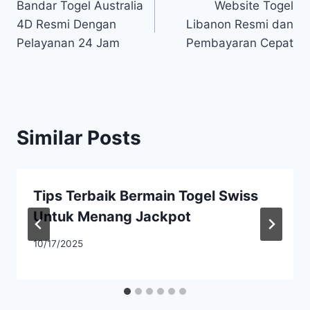
Bandar Togel Australia
Website Togel
navigation
4D Resmi Dengan
Libanon Resmi dan
Pelayanan 24 Jam
Pembayaran Cepat
Similar Posts
Tips Terbaik Bermain Togel Swiss
Untuk Menang Jackpot
10/17/2025