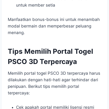
untuk member setia
Manfaatkan bonus-bonus ini untuk menambah
modal bermain dan memperbesar peluang
menang.
Tips Memilih Portal Togel
PSCO 3D Terpercaya
Memilih portal togel PSCO 3D terpercaya harus
dilakukan dengan hati-hati agar terhindar dari
penipuan. Berikut tips memilih portal
terpercaya:
Cek apakah portal memiliki lisensi resmi