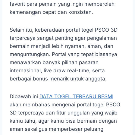
favorit para pemain yang ingin memperoleh
kemenangan cepat dan konsisten.
Selain itu, keberadaan portal togel PSCO 3D
terpercaya sangat penting agar pengalaman
bermain menjadi lebih nyaman, aman, dan
menguntungkan. Portal yang tepat biasanya
menawarkan banyak pilihan pasaran
internasional, live draw real-time, serta
berbagai bonus menarik untuk anggota.
Dibawah ini
DATA TOGEL TERBARU RESMI
akan membahas mengenai portal togel PSCO
3D terpercaya dan fitur unggulan yang wajib
kamu tahu, agar kamu bisa bermain dengan
aman sekaligus memperbesar peluang