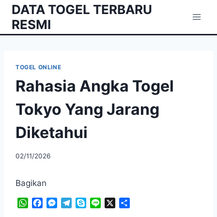
Skip
DATA TOGEL TERBARU
to
RESMI
content
TOGEL ONLINE
Rahasia Angka Togel
Tokyo Yang Jarang
Diketahui
02/11/2026
Bagikan
W
F
M
T
S
L
X
S
h
a
e
e
k
i
h