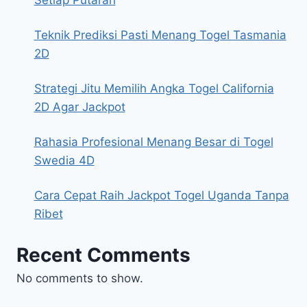
Teknik Prediksi Pasti Menang Togel Tasmania
2D
Strategi Jitu Memilih Angka Togel California
2D Agar Jackpot
Rahasia Profesional Menang Besar di Togel
Swedia 4D
Cara Cepat Raih Jackpot Togel Uganda Tanpa
Ribet
Recent Comments
No comments to show.