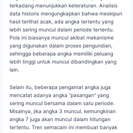
terkadang menunjukkan keteraturan. Analisis
data historis mengungkapkan bahwa meskipun
hasil terlihat acak, ada angka tertentu yang
lebih sering muncul dalam periode tertentu.
Pola ini biasanya muncul akibat mekanisme
yang digunakan dalam proses pengundian,
sehingga beberapa angka memiliki peluang
lebih tinggi untuk muncul dibandingkan yang
lain.
Selain itu, beberapa pengamat angka juga
mencatat adanya angka “pasangan” yang
sering muncul bersama dalam satu periode.
Misalnya, jika angka 3 muncul, kemungkinan
angka 7 juga akan muncul dalam hitungan
tertentu. Tren semacam ini membuat banyak