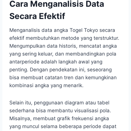
Cara Menganalisis Data
Secara Efektif
Menganalisis data angka Togel Tokyo secara
efektif membutuhkan metode yang terstruktur.
Mengumpulkan data historis, mencatat angka
yang sering keluar, dan membandingkan pola
antarperiode adalah langkah awal yang
penting. Dengan pendekatan ini, seseorang
bisa membuat catatan tren dan kemungkinan
kombinasi angka yang menarik.
Selain itu, penggunaan diagram atau tabel
sederhana bisa membantu visualisasi pola.
Misalnya, membuat grafik frekuensi angka
yang muncul selama beberapa periode dapat