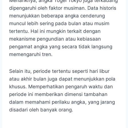
Menariknya, angka Togel Tokyo juga terkadang
dipengaruhi oleh faktor musiman. Data historis
menunjukkan beberapa angka cenderung
muncul lebih sering pada bulan atau musim
tertentu. Hal ini mungkin terkait dengan
mekanisme pengundian atau kebiasaan
pengamat angka yang secara tidak langsung
memengaruhi tren.
Selain itu, periode tertentu seperti hari libur
atau akhir bulan juga dapat menunjukkan pola
khusus. Memperhatikan pengaruh waktu dan
periode ini memberikan dimensi tambahan
dalam memahami perilaku angka, yang jarang
disadari oleh banyak orang.