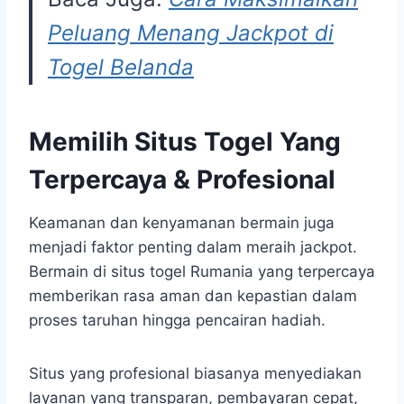
Peluang Menang Jackpot di
Togel Belanda
Memilih Situs Togel Yang
Terpercaya & Profesional
Keamanan dan kenyamanan bermain juga
menjadi faktor penting dalam meraih jackpot.
Bermain di situs togel Rumania yang terpercaya
memberikan rasa aman dan kepastian dalam
proses taruhan hingga pencairan hadiah.
Situs yang profesional biasanya menyediakan
layanan yang transparan, pembayaran cepat,