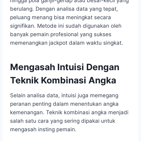
hingga pola ganjil-genap atau besar-kecil yang
berulang. Dengan analisa data yang tepat,
peluang menang bisa meningkat secara
signifikan. Metode ini sudah digunakan oleh
banyak pemain profesional yang sukses
memenangkan jackpot dalam waktu singkat.
Mengasah Intuisi Dengan
Teknik Kombinasi Angka
Selain analisa data, intuisi juga memegang
peranan penting dalam menentukan angka
kemenangan. Teknik kombinasi angka menjadi
salah satu cara yang sering dipakai untuk
mengasah insting pemain.