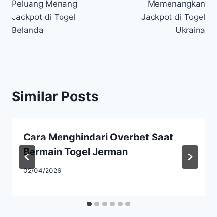
Peluang Menang
Memenangkan
Jackpot di Togel
Jackpot di Togel
Belanda
Ukraina
Similar Posts
Cara Menghindari Overbet Saat
Bermain Togel Jerman
02/04/2026