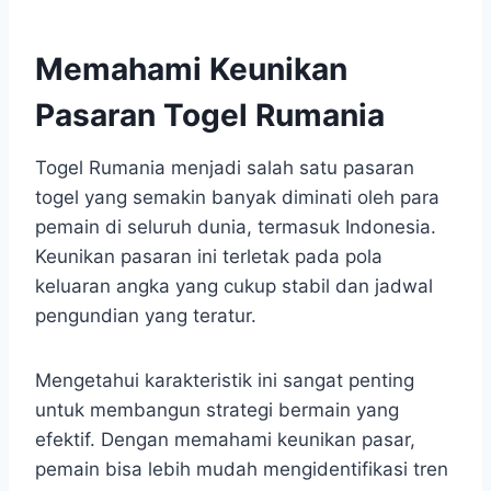
Memahami Keunikan
Pasaran Togel Rumania
Togel Rumania menjadi salah satu pasaran
togel yang semakin banyak diminati oleh para
pemain di seluruh dunia, termasuk Indonesia.
Keunikan pasaran ini terletak pada pola
keluaran angka yang cukup stabil dan jadwal
pengundian yang teratur.
Mengetahui karakteristik ini sangat penting
untuk membangun strategi bermain yang
efektif. Dengan memahami keunikan pasar,
pemain bisa lebih mudah mengidentifikasi tren