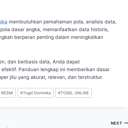
ika
membutuhkan pemahaman pola, analisis data,
 pola dasar angka, memanfaatkan data historis,
langkah berperan penting dalam meningkatkan
en, dan berbasis data, Anda dapat
 efektif. Panduan lengkap ini memberikan dasar
r jitu yang akurat, relevan, dan terstruktur.
 RESMI
#
Togel Dominika
#
TOGEL ONLINE
NEXT