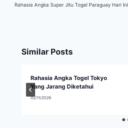
Rahasia Angka Super Jitu Togel Paraguay Hari Ini
navigation
Similar Posts
Rahasia Angka Togel Tokyo
Yang Jarang Diketahui
02/11/2026