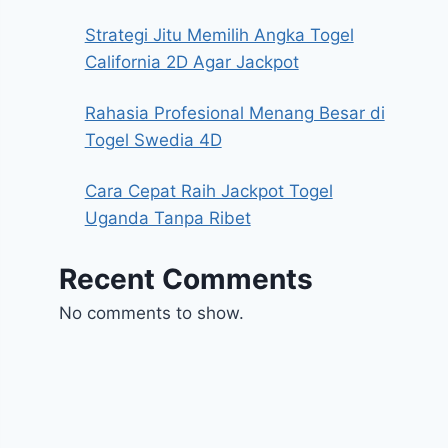
Strategi Jitu Memilih Angka Togel
California 2D Agar Jackpot
Rahasia Profesional Menang Besar di
Togel Swedia 4D
Cara Cepat Raih Jackpot Togel
Uganda Tanpa Ribet
Recent Comments
No comments to show.