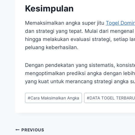
Kesimpulan
Memaksimalkan angka super jitu
Togel Domin
dan strategi yang tepat. Mulai dari mengenal
hingga melakukan evaluasi strategi, setiap 
peluang keberhasilan.
Dengan pendekatan yang sistematis, konsist
mengoptimalkan prediksi angka dengan lebih
yang kuat untuk merancang strategi angka supe
Post
#
Cara Maksimalkan Angka
#
DATA TOGEL TERBARU
Tags:
Post
PREVIOUS