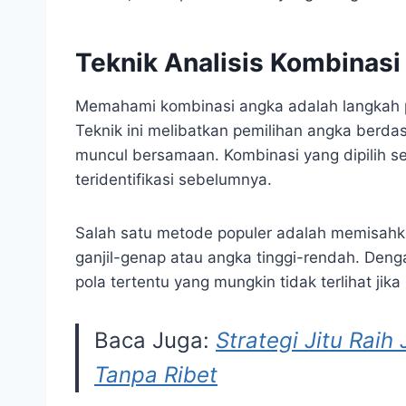
Teknik Analisis Kombinas
Memahami kombinasi angka adalah langkah p
Teknik ini melibatkan pemilihan angka berdas
muncul bersamaan. Kombinasi yang dipilih se
teridentifikasi sebelumnya.
Salah satu metode populer adalah memisahk
ganjil-genap atau angka tinggi-rendah. De
pola tertentu yang mungkin tidak terlihat ji
Baca Juga:
Strategi Jitu Rai
Tanpa Ribet