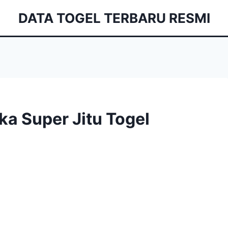
DATA TOGEL TERBARU RESMI
a Super Jitu Togel