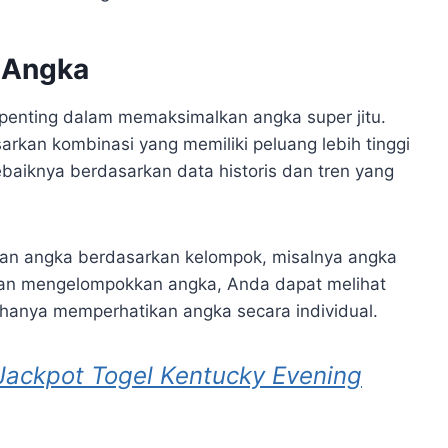
i Angka
enting dalam memaksimalkan angka super jitu.
arkan kombinasi yang memiliki peluang lebih tinggi
baiknya berdasarkan data historis dan tren yang
an angka berdasarkan kelompok, misalnya angka
ngan mengelompokkan angka, Anda dapat melihat
ka hanya memperhatikan angka secara individual.
h Jackpot Togel Kentucky Evening