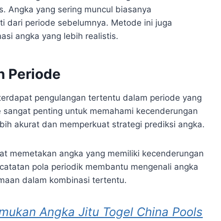
s. Angka yang sering muncul biasanya
i dari periode sebelumnya. Metode ini juga
 angka yang lebih realistis.
n Periode
i terdapat pengulangan tertentu dalam periode yang
de sangat penting untuk memahami kecenderungan
ebih akurat dan memperkuat strategi prediksi angka.
pat memetakan angka yang memiliki kecenderungan
encatatan pola periodik membantu mengenali angka
aan dalam kombinasi tertentu.
mukan Angka Jitu Togel China Pools