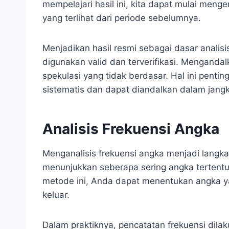
mempelajari hasil ini, kita dapat mulai menge
yang terlihat dari periode sebelumnya.
Menjadikan hasil resmi sebagai dasar anali
digunakan valid dan terverifikasi. Mengand
spekulasi yang tidak berdasar. Hal ini penti
sistematis dan dapat diandalkan dalam jang
Analisis Frekuensi Angka
Menganalisis frekuensi angka menjadi langk
menunjukkan seberapa sering angka tertentu
metode ini, Anda dapat menentukan angka ya
keluar.
Dalam praktiknya, pencatatan frekuensi dil