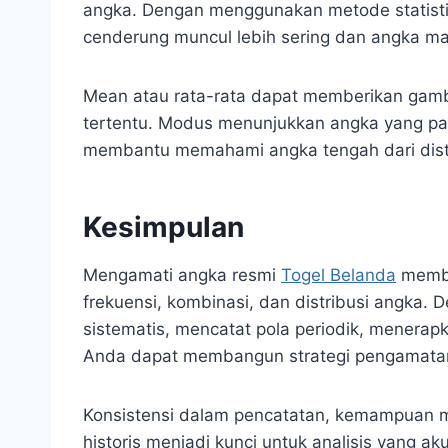
angka. Dengan menggunakan metode statisti
cenderung muncul lebih sering dan angka ma
Mean atau rata-rata dapat memberikan gamb
tertentu. Modus menunjukkan angka yang pa
membantu memahami angka tengah dari distr
Kesimpulan
Mengamati angka resmi
Togel Belanda
membu
frekuensi, kombinasi, dan distribusi angka
sistematis, mencatat pola periodik, menerapk
Anda dapat membangun strategi pengamatan a
Konsistensi dalam pencatatan, kemampuan m
historis menjadi kunci untuk analisis yang 