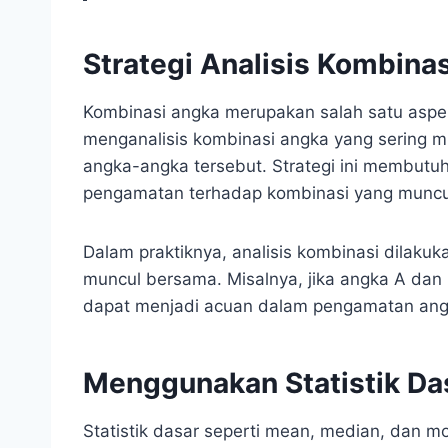
Strategi Analisis Kombina
Kombinasi angka merupakan salah satu asp
menganalisis kombinasi angka yang sering m
angka-angka tersebut. Strategi ini membutuhk
pengamatan terhadap kombinasi yang muncul
Dalam praktiknya, analisis kombinasi dilak
muncul bersama. Misalnya, jika angka A dan 
dapat menjadi acuan dalam pengamatan angk
Menggunakan Statistik Da
Statistik dasar seperti mean, median, dan 