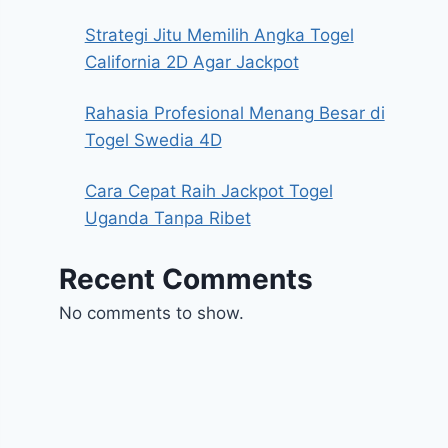
Strategi Jitu Memilih Angka Togel
California 2D Agar Jackpot
Rahasia Profesional Menang Besar di
Togel Swedia 4D
Cara Cepat Raih Jackpot Togel
Uganda Tanpa Ribet
Recent Comments
No comments to show.