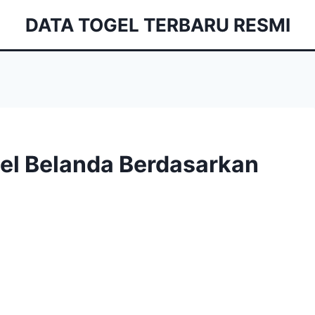
DATA TOGEL TERBARU RESMI
gel Belanda Berdasarkan