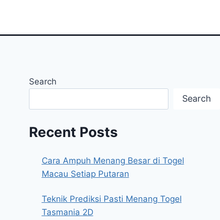
Search
Search
Recent Posts
Cara Ampuh Menang Besar di Togel
Macau Setiap Putaran
Teknik Prediksi Pasti Menang Togel
Tasmania 2D