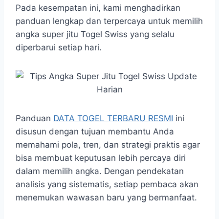
a
c
s
l
y
n
a
Pada kesempatan ini, kami menghadirkan
t
e
s
e
p
e
r
panduan lengkap dan terpercaya untuk memilih
s
b
e
g
e
e
angka super jitu Togel Swiss yang selalu
A
o
n
r
diperbarui setiap hari.
p
o
g
a
p
k
e
m
r
Panduan
DATA TOGEL TERBARU RESMI
ini
disusun dengan tujuan membantu Anda
memahami pola, tren, dan strategi praktis agar
bisa membuat keputusan lebih percaya diri
dalam memilih angka. Dengan pendekatan
analisis yang sistematis, setiap pembaca akan
menemukan wawasan baru yang bermanfaat.