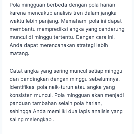
Pola mingguan berbeda dengan pola harian
karena mencakup analisis tren dalam jangka
waktu lebih panjang. Memahami pola ini dapat
membantu memprediksi angka yang cenderung
muncul di minggu tertentu. Dengan cara ini,
Anda dapat merencanakan strategi lebih
matang.
Catat angka yang sering muncul setiap minggu
dan bandingkan dengan minggu sebelumnya.
Identifikasi pola naik-turun atau angka yang
konsisten muncul. Pola mingguan akan menjadi
panduan tambahan selain pola harian,
sehingga Anda memiliki dua lapis analisis yang
saling melengkapi.