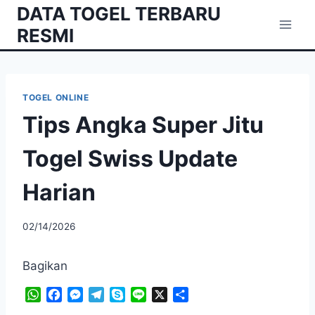
Skip
DATA TOGEL TERBARU
to
RESMI
content
TOGEL ONLINE
Tips Angka Super Jitu
Togel Swiss Update
Harian
02/14/2026
Bagikan
W
F
M
T
S
L
X
S
h
a
e
e
k
i
h