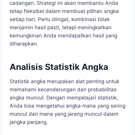
cadangan. Strategi ini akan membantu Anda
tetap fleksibel dalam membuat pilihan angka
setiap hari. Perlu diingat, kombinasi tidak
menjamin hasil pasti, tetapi meningkatkan
kemungkinan Anda mendapatkan hasil yang
diharapkan.
Analisis Statistik Angka
Statistik angka merupakan alat penting untuk
memahami kecenderungan dan probabilitas
angka muncul. Dengan mempelajari statistik,
Anda bisa mengetahui angka mana yang sering
muncul dan mana yang jarang muncul dalam
jangka panjang.