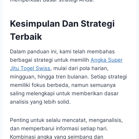
Kesimpulan Dan Strategi
Terbaik
Dalam panduan ini, kami telah membahas
berbagai strategi untuk memilih
Angka Super
Jitu Togel Swiss
, mulai dari pola harian,
mingguan, hingga tren bulanan. Setiap strategi
memiliki fokus berbeda, namun semuanya
saling melengkapi untuk memberikan dasar
analisis yang lebih solid.
Penting untuk selalu mencatat, menganalisis,
dan memperbarui informasi setiap hari.
Kombinasi angka yang seimbang dan