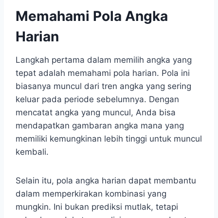
Memahami Pola Angka
Harian
Langkah pertama dalam memilih angka yang
tepat adalah memahami pola harian. Pola ini
biasanya muncul dari tren angka yang sering
keluar pada periode sebelumnya. Dengan
mencatat angka yang muncul, Anda bisa
mendapatkan gambaran angka mana yang
memiliki kemungkinan lebih tinggi untuk muncul
kembali.
Selain itu, pola angka harian dapat membantu
dalam memperkirakan kombinasi yang
mungkin. Ini bukan prediksi mutlak, tetapi