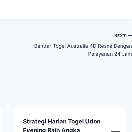
NEXT
Bandar Togel Australia 4D Resmi Dengan
Pelayanan 24 Jam
Strategi Harian Togel Udon
Evening Raih Angka