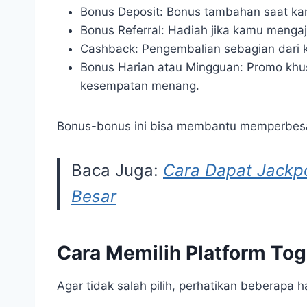
Bonus Deposit: Bonus tambahan saat kam
Bonus Referral: Hadiah jika kamu menga
Cashback: Pengembalian sebagian dari k
Bonus Harian atau Mingguan: Promo khus
kesempatan menang.
Bonus-bonus ini bisa membantu memperbesar
Baca Juga:
Cara Dapat Jackp
Besar
Cara Memilih Platform To
Agar tidak salah pilih, perhatikan beberapa h