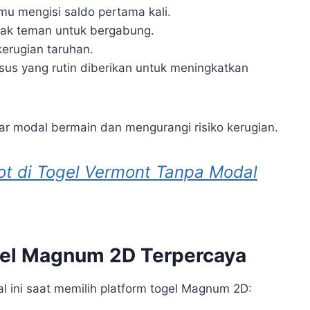
u mengisi saldo pertama kali.
jak teman untuk bergabung.
erugian taruhan.
us yang rutin diberikan untuk meningkatkan
 modal bermain dan mengurangi risiko kerugian.
ot di Togel Vermont Tanpa Modal
gel Magnum 2D Terpercaya
al ini saat memilih platform togel Magnum 2D: