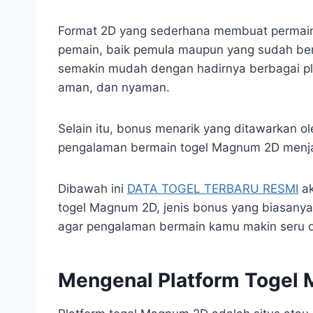
Format 2D yang sederhana membuat permain
pemain, baik pemula maupun yang sudah berp
semakin mudah dengan hadirnya berbagai pl
aman, dan nyaman.
Selain itu, bonus menarik yang ditawarkan o
pengalaman bermain togel Magnum 2D menja
Dibawah ini
DATA TOGEL TERBARU RESMI
ak
togel Magnum 2D, jenis bonus yang biasanya d
agar pengalaman bermain kamu makin seru 
Mengenal Platform Togel