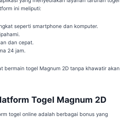
aplikasi yang menyediakan layanan taruhan togel
orm ini meliputi:
ngkat seperti smartphone dan komputer.
ipahami.
an dan cepat.
ma 24 jam.
at bermain togel Magnum 2D tanpa khawatir akan
Platform Togel Magnum 2D
form togel online adalah berbagai bonus yang