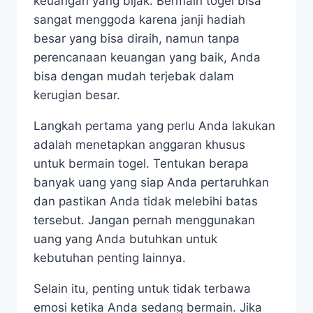
keuangan yang bijak. Bermain togel bisa
sangat menggoda karena janji hadiah
besar yang bisa diraih, namun tanpa
perencanaan keuangan yang baik, Anda
bisa dengan mudah terjebak dalam
kerugian besar.
Langkah pertama yang perlu Anda lakukan
adalah menetapkan anggaran khusus
untuk bermain togel. Tentukan berapa
banyak uang yang siap Anda pertaruhkan
dan pastikan Anda tidak melebihi batas
tersebut. Jangan pernah menggunakan
uang yang Anda butuhkan untuk
kebutuhan penting lainnya.
Selain itu, penting untuk tidak terbawa
emosi ketika Anda sedang bermain. Jika