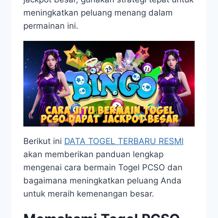
meningkatkan peluang menang dalam
permainan ini.
Berikut ini
DATA TOGEL TERBARU RESMI
akan memberikan panduan lengkap
mengenai cara bermain Togel PCSO dan
bagaimana meningkatkan peluang Anda
untuk meraih kemenangan besar.