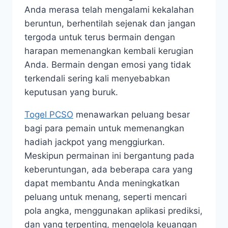
Anda merasa telah mengalami kekalahan
beruntun, berhentilah sejenak dan jangan
tergoda untuk terus bermain dengan
harapan memenangkan kembali kerugian
Anda. Bermain dengan emosi yang tidak
terkendali sering kali menyebabkan
keputusan yang buruk.
Togel PCSO
menawarkan peluang besar
bagi para pemain untuk memenangkan
hadiah jackpot yang menggiurkan.
Meskipun permainan ini bergantung pada
keberuntungan, ada beberapa cara yang
dapat membantu Anda meningkatkan
peluang untuk menang, seperti mencari
pola angka, menggunakan aplikasi prediksi,
dan yang terpenting, mengelola keuangan