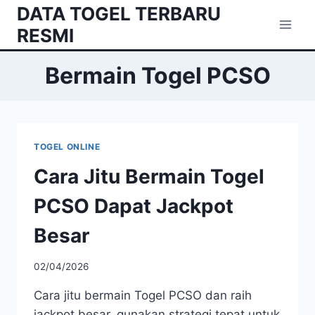
Skip
DATA TOGEL TERBARU
to
RESMI
content
Bermain Togel PCSO
TOGEL ONLINE
Cara Jitu Bermain Togel
PCSO Dapat Jackpot
Besar
02/04/2026
Cara jitu bermain Togel PCSO dan raih
jackpot besar, gunakan strategi tepat untuk