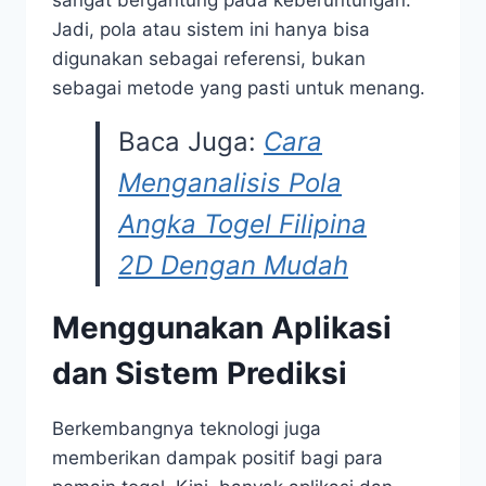
sangat bergantung pada keberuntungan.
Jadi, pola atau sistem ini hanya bisa
digunakan sebagai referensi, bukan
sebagai metode yang pasti untuk menang.
Baca Juga:
Cara
Menganalisis Pola
Angka Togel Filipina
2D Dengan Mudah
Menggunakan Aplikasi
dan Sistem Prediksi
Berkembangnya teknologi juga
memberikan dampak positif bagi para