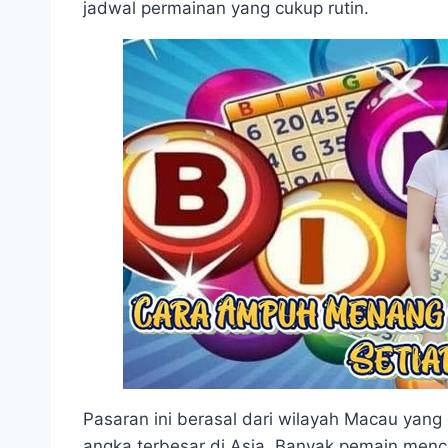
jadwal permainan yang cukup rutin.
Pasaran ini berasal dari wilayah Macau yang
angka terbesar di Asia. Banyak pemain men