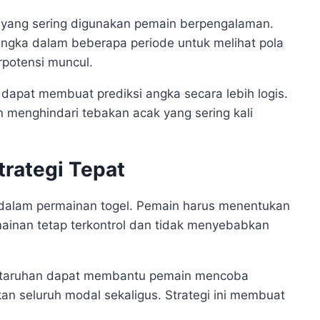
h yang sering digunakan pemain berpengalaman.
angka dalam beberapa periode untuk melihat pola
potensi muncul.
dapat membuat prediksi angka secara lebih logis.
menghindari tebakan acak yang sering kali
rategi Tepat
dalam permainan togel. Pemain harus menentukan
ainan tetap terkontrol dan tidak menyebabkan
si taruhan dapat membantu pemain mencoba
n seluruh modal sekaligus. Strategi ini membuat