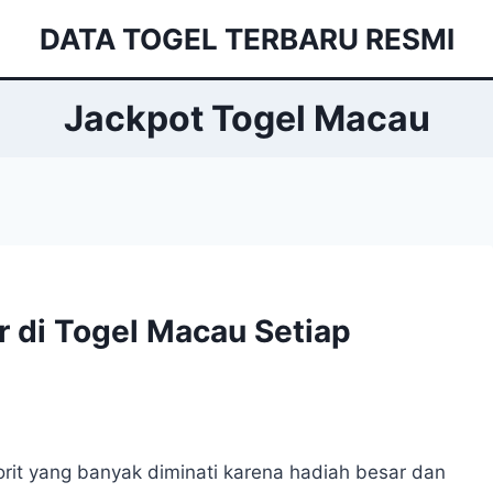
DATA TOGEL TERBARU RESMI
Jackpot Togel Macau
di Togel Macau Setiap
rit yang banyak diminati karena hadiah besar dan