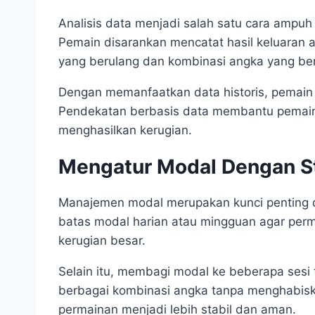
Analisis data menjadi salah satu cara ampu
Pemain disarankan mencatat hasil keluaran 
yang berulang dan kombinasi angka yang ber
Dengan memanfaatkan data historis, pemain 
Pendekatan berbasis data membantu pemain 
menghasilkan kerugian.
Mengatur Modal Dengan St
Manajemen modal merupakan kunci penting 
batas modal harian atau mingguan agar perm
kerugian besar.
Selain itu, membagi modal ke beberapa se
berbagai kombinasi angka tanpa menghabiska
permainan menjadi lebih stabil dan aman.