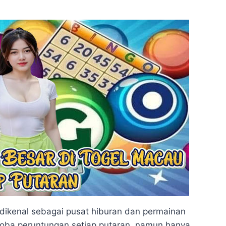
 dikenal sebagai pusat hiburan dan permainan
coba peruntungan setiap putaran, namun hanya