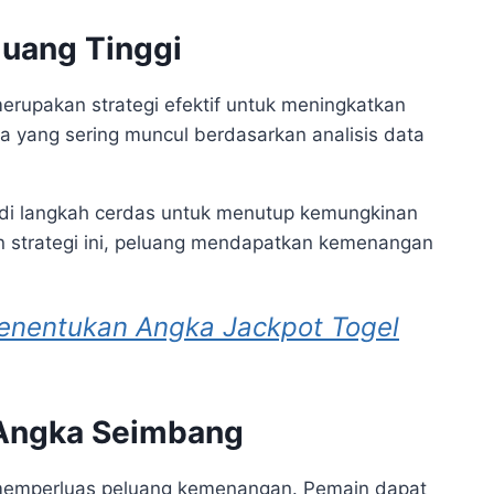
uang Tinggi
merupakan strategi efektif untuk meningkatkan
 yang sering muncul berdasarkan analisis data
di langkah cerdas untuk menutup kemungkinan
n strategi ini, peluang mendapatkan kemenangan
enentukan Angka Jackpot Togel
Angka Seimbang
memperluas peluang kemenangan. Pemain dapat