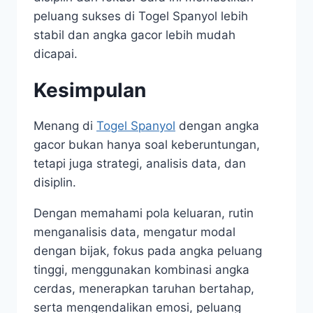
peluang sukses di Togel Spanyol lebih
stabil dan angka gacor lebih mudah
dicapai.
Kesimpulan
Menang di
Togel Spanyol
dengan angka
gacor bukan hanya soal keberuntungan,
tetapi juga strategi, analisis data, dan
disiplin.
Dengan memahami pola keluaran, rutin
menganalisis data, mengatur modal
dengan bijak, fokus pada angka peluang
tinggi, menggunakan kombinasi angka
cerdas, menerapkan taruhan bertahap,
serta mengendalikan emosi, peluang