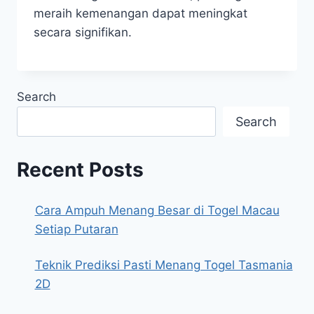
meraih kemenangan dapat meningkat
secara signifikan.
Search
Search
Recent Posts
Cara Ampuh Menang Besar di Togel Macau
Setiap Putaran
Teknik Prediksi Pasti Menang Togel Tasmania
2D