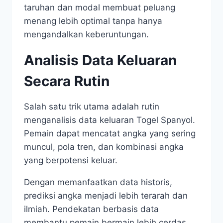
taruhan dan modal membuat peluang
menang lebih optimal tanpa hanya
mengandalkan keberuntungan.
Analisis Data Keluaran
Secara Rutin
Salah satu trik utama adalah rutin
menganalisis data keluaran Togel Spanyol.
Pemain dapat mencatat angka yang sering
muncul, pola tren, dan kombinasi angka
yang berpotensi keluar.
Dengan memanfaatkan data historis,
prediksi angka menjadi lebih terarah dan
ilmiah. Pendekatan berbasis data
membantu pemain bermain lebih cerdas