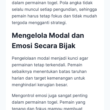
dalam permainan togel. Pola angka tidak
selalu muncul setiap pengundian, sehingga
pemain harus tetap fokus dan tidak mudah
tergoda mengganti strategi.
Mengelola Modal dan
Emosi Secara Bijak
Pengelolaan modal menjadi kunci agar
permainan tetap terkendali. Pemain
sebaiknya menentukan batas taruhan
harian dan target kemenangan untuk
menghindari kerugian besar.
Mengontrol emosi juga sangat penting
dalam permainan togel. Pemain yang
tenang dan fokus mampu membuat