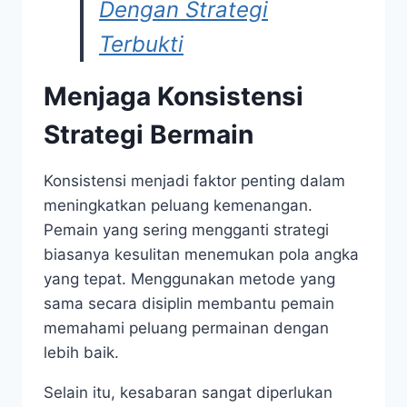
Dengan Strategi
Terbukti
Menjaga Konsistensi
Strategi Bermain
Konsistensi menjadi faktor penting dalam
meningkatkan peluang kemenangan.
Pemain yang sering mengganti strategi
biasanya kesulitan menemukan pola angka
yang tepat. Menggunakan metode yang
sama secara disiplin membantu pemain
memahami peluang permainan dengan
lebih baik.
Selain itu, kesabaran sangat diperlukan