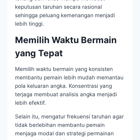
keputusan taruhan secara rasional
sehingga peluang kemenangan menjadi
lebih tinggi.
Memilih Waktu Bermain
yang Tepat
Memilih waktu bermain yang konsisten
membantu pemain lebih mudah memantau
pola keluaran angka. Konsentrasi yang
terjaga membuat analisis angka menjadi
lebih efektif.
Selain itu, mengatur frekuensi taruhan agar
tidak berlebihan membantu pemain
menjaga modal dan strategi permainan