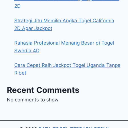
2D
Strategi Jitu Memilih Angka Togel California
2D Agar Jackpot
Rahasia Profesional Menang Besar di Togel
Swedia 4D
Cara Cepat Raih Jackpot Togel Uganda Tanpa
Ribet
Recent Comments
No comments to show.