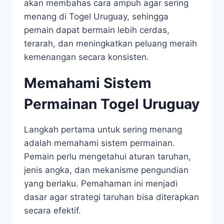
akan membahas cara ampuh agar sering
menang di Togel Uruguay, sehingga
pemain dapat bermain lebih cerdas,
terarah, dan meningkatkan peluang meraih
kemenangan secara konsisten.
Memahami Sistem
Permainan Togel Uruguay
Langkah pertama untuk sering menang
adalah memahami sistem permainan.
Pemain perlu mengetahui aturan taruhan,
jenis angka, dan mekanisme pengundian
yang berlaku. Pemahaman ini menjadi
dasar agar strategi taruhan bisa diterapkan
secara efektif.