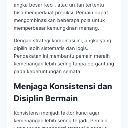
angka besar-kecil, atau urutan tertentu
bisa memperkuat prediksi. Pemain dapat
mengombinasikan beberapa pola untuk
memperbesar kemungkinan menang.
Dengan strategi kombinasi ini, angka yang
dipilih lebih sistematis dan logis.
Pendekatan ini membantu pemain meraih
kemenangan lebih sering tanpa bergantung
pada keberuntungan semata.
Menjaga Konsistensi dan
Disiplin Bermain
Konsistensi menjadi faktor kunci agar
kemenangan lebih sering terjadi. Pemain