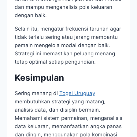
dan mampu menganalisis pola keluaran
dengan baik.
Selain itu, mengatur frekuensi taruhan agar
tidak terlalu sering atau jarang membantu
pemain mengelola modal dengan baik.
Strategi ini memastikan peluang menang
tetap optimal setiap pengundian.
Kesimpulan
Sering menang di
Togel Uruguay
membutuhkan strategi yang matang,
analisis data, dan disiplin bermain.
Memahami sistem permainan, menganalisis
data keluaran, memanfaatkan angka panas
dan dingin, menggunakan pola kombinasi