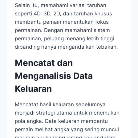
Selain itu, memahami variasi taruhan
seperti 4D, 3D, 2D, dan taruhan khusus
membantu pemain menentukan fokus
permainan. Dengan memahami sistem
permainan, peluang menang lebih tinggi
dibanding hanya mengandalkan tebakan.
Mencatat dan
Menganalisis Data
Keluaran
Mencatat hasil keluaran sebelumnya
menjadi strategi utama untuk menemukan
pola angka. Data keluaran membantu
pemain melihat angka yang sering muncul
maupun angka yang jarang keluar dalam