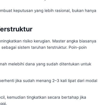
embuat keputusan yang lebih rasional, bukan hanya
erstruktur
ningkatkan risiko kerugian. Master angka biasanya
sebagai sistem taruhan terstruktur. Poin-poin
nah melebihi dana yang sudah ditentukan untuk
rhenti jika sudah menang 2–3 kali lipat dari modal
il, kemudian tingkatkan secara bertahap jika
ggi.