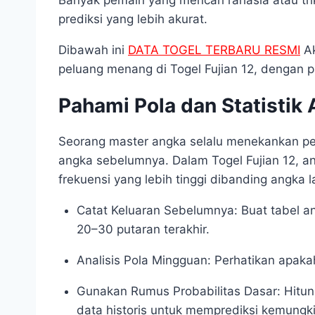
prediksi yang lebih akurat.
Dibawah ini
DATA TOGEL TERBARU RESMI
Ak
peluang menang di Togel Fujian 12, dengan
Pahami Pola dan Statistik
Seorang master angka selalu menekankan pen
angka sebelumnya. Dalam Togel Fujian 12, 
frekuensi yang lebih tinggi dibanding angka 
Catat Keluaran Sebelumnya: Buat tabel a
20–30 putaran terakhir.
Analisis Pola Mingguan: Perhatikan apaka
Gunakan Rumus Probabilitas Dasar: Hitu
data historis untuk memprediksi kemungk