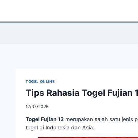
Skip
to
content
TOGEL ONLINE
Tips Rahasia Togel Fujian
12/07/2025
Togel Fujian 12
merupakan salah satu jenis p
togel di Indonesia dan Asia.