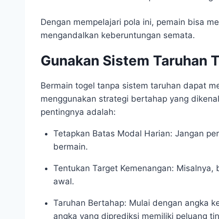
Dengan mempelajari pola ini, pemain bisa m
mengandalkan keberuntungan semata.
Gunakan Sistem Taruhan T
Bermain togel tanpa sistem taruhan dapat me
menggunakan strategi bertahap yang dikenal 
pentingnya adalah:
Tetapkan Batas Modal Harian: Jangan per
bermain.
Tentukan Target Kemenangan: Misalnya, be
awal.
Taruhan Bertahap: Mulai dengan angka kec
angka yang diprediksi memiliki peluang tin