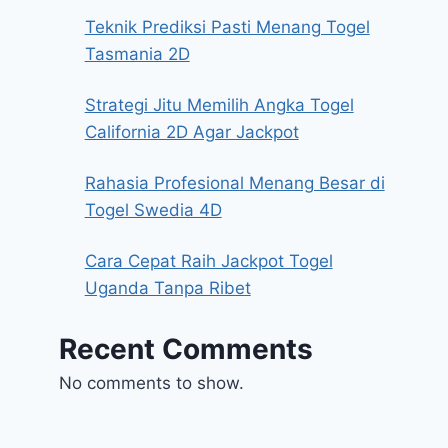
Teknik Prediksi Pasti Menang Togel
Tasmania 2D
Strategi Jitu Memilih Angka Togel
California 2D Agar Jackpot
Rahasia Profesional Menang Besar di
Togel Swedia 4D
Cara Cepat Raih Jackpot Togel
Uganda Tanpa Ribet
Recent Comments
No comments to show.