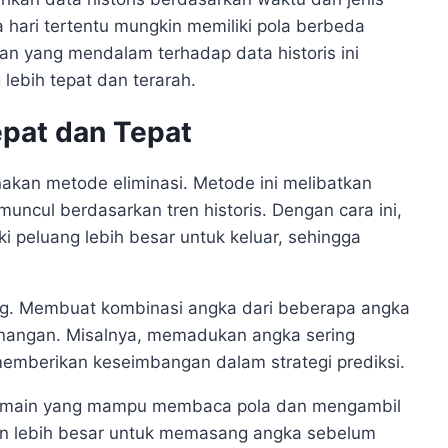
 hari tertentu mungkin memiliki pola berbeda
n yang mendalam terhadap data historis ini
ebih tepat dan terarah.
epat dan Tepat
akan metode eliminasi. Metode ini melibatkan
ncul berdasarkan tren historis. Dengan cara ini,
 peluang lebih besar untuk keluar, sehingga
ting. Membuat kombinasi angka dari beberapa angka
nangan. Misalnya, memadukan angka sering
emberikan keseimbangan dalam strategi prediksi.
. Pemain yang mampu membaca pola dan mengambil
an lebih besar untuk memasang angka sebelum