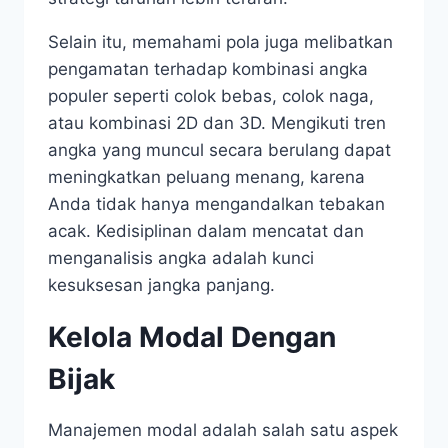
Selain itu, memahami pola juga melibatkan
pengamatan terhadap kombinasi angka
populer seperti colok bebas, colok naga,
atau kombinasi 2D dan 3D. Mengikuti tren
angka yang muncul secara berulang dapat
meningkatkan peluang menang, karena
Anda tidak hanya mengandalkan tebakan
acak. Kedisiplinan dalam mencatat dan
menganalisis angka adalah kunci
kesuksesan jangka panjang.
Kelola Modal Dengan
Bijak
Manajemen modal adalah salah satu aspek