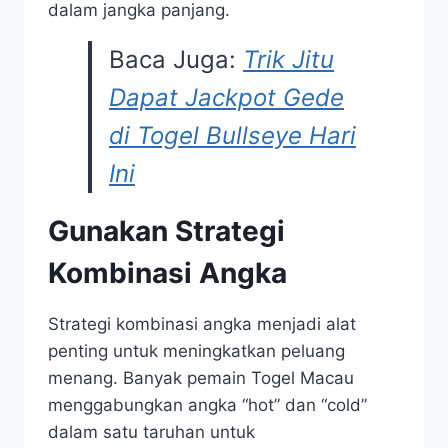
dalam jangka panjang.
Baca Juga:
Trik Jitu
Dapat Jackpot Gede
di Togel Bullseye Hari
Ini
Gunakan Strategi
Kombinasi Angka
Strategi kombinasi angka menjadi alat
penting untuk meningkatkan peluang
menang. Banyak pemain Togel Macau
menggabungkan angka “hot” dan “cold”
dalam satu taruhan untuk