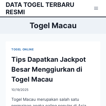
Skip
DATA TOGEL TERBARU
to
RESMI
content
Togel Macau
TOGEL ONLINE
Tips Dapatkan Jackpot
Besar Menggiurkan di
Togel Macau
10/19/2025
Togel Macau merupakan salah satu
permainan angka paling populer di Asia