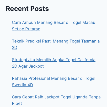
Recent Posts
Cara Ampuh Menang Besar di Togel Macau
Setiap Putaran
Teknik Prediksi Pasti Menang Togel Tasmania
2D
Strategi Jitu Memilih Angka Togel California
2D Agar Jackpot
Rahasia Profesional Menang Besar di Togel
Swedia 4D
Cara Cepat Raih Jackpot Togel Uganda Tanpa
Ribet