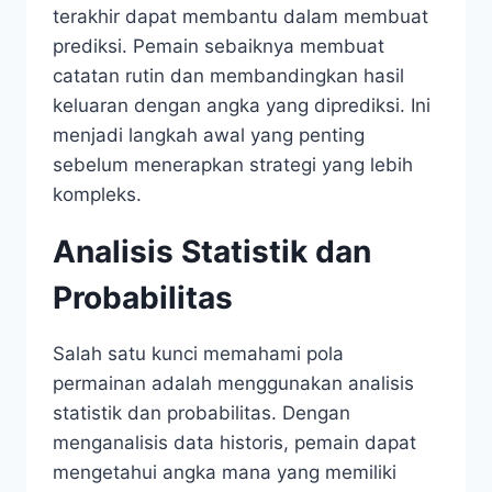
terakhir dapat membantu dalam membuat
prediksi. Pemain sebaiknya membuat
catatan rutin dan membandingkan hasil
keluaran dengan angka yang diprediksi. Ini
menjadi langkah awal yang penting
sebelum menerapkan strategi yang lebih
kompleks.
Analisis Statistik dan
Probabilitas
Salah satu kunci memahami pola
permainan adalah menggunakan analisis
statistik dan probabilitas. Dengan
menganalisis data historis, pemain dapat
mengetahui angka mana yang memiliki