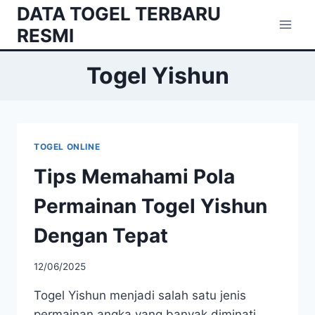
Skip
DATA TOGEL TERBARU
to
RESMI
content
Togel Yishun
TOGEL ONLINE
Tips Memahami Pola
Permainan Togel Yishun
Dengan Tepat
12/06/2025
Togel Yishun menjadi salah satu jenis
permainan angka yang banyak diminati