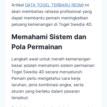
Artikel
DATA TOGEL TERBARU RESMI
ini
akan membahas rahasia profesional yang
dapat membantu pemain meningkatkan
peluang kemenangan di Togel Swedia 4D.
Memahami Sistem dan
Pola Permainan
Langkah awal untuk meraih kemenangan
besar adalah memahami sistem permainan
Togel Swedia 4D secara menyeluruh.
Pemain perlu mengetahui cara kerja
taruhan, jenis kombinasi angka, serta
aturan yang berlaku dalam pasaran
tersebut.