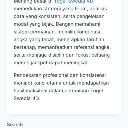
Menang besar di
Togel Swedia 4D
memerlukan strategi yang tepat, analisis
data yang konsisten, serta pengelolaan
modal yang bijak. Dengan memahami
sistem permainan, memilih kombinasi
angka yang tepat, menerapkan taruhan
bertahap, memanfaatkan referensi angka,
serta menjaga disiplin dan fokus, peluang
meraih jackpot dapat meningkat.
Pendekatan profesional dan konsistensi
menjadi kunci utama untuk mendapatkan
hasil maksimal dalam permainan Togel
Swedia 4D.
Search