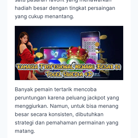
hadiah besar dengan tingkat persaingan
yang cukup menantang.
Banyak pemain tertarik mencoba
peruntungan karena peluang jackpot yang
menggiurkan. Namun, untuk bisa menang
besar secara konsisten, dibutuhkan
strategi dan pemahaman permainan yang
matang.