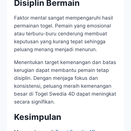
Disiplin Bermain
Faktor mental sangat mempengaruhi hasil
permainan togel. Pemain yang emosional
atau terburu-buru cenderung membuat
keputusan yang kurang tepat sehingga
peluang menang menjadi menurun.
Menentukan target kemenangan dan batas
kerugian dapat membantu pemain tetap
disiplin. Dengan menjaga fokus dan
konsistensi, peluang meraih kemenangan
besar di Togel Swedia 4D dapat meningkat
secara signifikan.
Kesimpulan