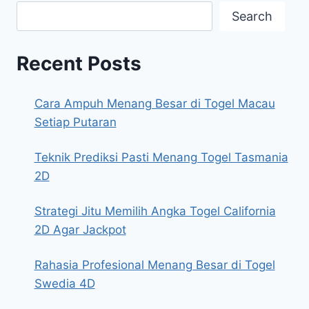
Search
Recent Posts
Cara Ampuh Menang Besar di Togel Macau
Setiap Putaran
Teknik Prediksi Pasti Menang Togel Tasmania
2D
Strategi Jitu Memilih Angka Togel California
2D Agar Jackpot
Rahasia Profesional Menang Besar di Togel
Swedia 4D