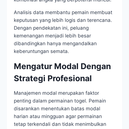
Analisis data membantu pemain membuat
keputusan yang lebih logis dan terencana.
Dengan pendekatan ini, peluang
kemenangan menjadi lebih besar
dibandingkan hanya mengandalkan
keberuntungan semata.
Mengatur Modal Dengan
Strategi Profesional
Manajemen modal merupakan faktor
penting dalam permainan togel. Pemain
disarankan menentukan batas modal
harian atau mingguan agar permainan
tetap terkendali dan tidak menimbulkan