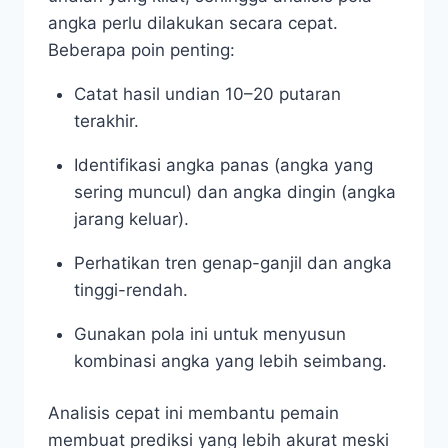
angka perlu dilakukan secara cepat.
Beberapa poin penting:
Catat hasil undian 10–20 putaran
terakhir.
Identifikasi angka panas (angka yang
sering muncul) dan angka dingin (angka
jarang keluar).
Perhatikan tren genap-ganjil dan angka
tinggi-rendah.
Gunakan pola ini untuk menyusun
kombinasi angka yang lebih seimbang.
Analisis cepat ini membantu pemain
membuat prediksi yang lebih akurat meski