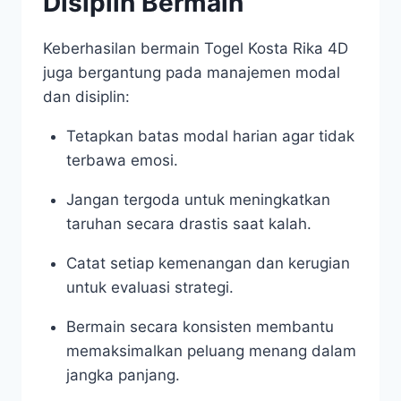
Disiplin Bermain
Keberhasilan bermain Togel Kosta Rika 4D
juga bergantung pada manajemen modal
dan disiplin:
Tetapkan batas modal harian agar tidak
terbawa emosi.
Jangan tergoda untuk meningkatkan
taruhan secara drastis saat kalah.
Catat setiap kemenangan dan kerugian
untuk evaluasi strategi.
Bermain secara konsisten membantu
memaksimalkan peluang menang dalam
jangka panjang.