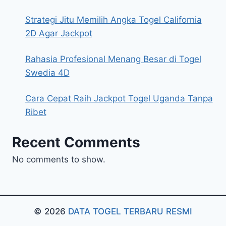
Strategi Jitu Memilih Angka Togel California
2D Agar Jackpot
Rahasia Profesional Menang Besar di Togel
Swedia 4D
Cara Cepat Raih Jackpot Togel Uganda Tanpa
Ribet
Recent Comments
No comments to show.
© 2026
DATA TOGEL TERBARU RESMI