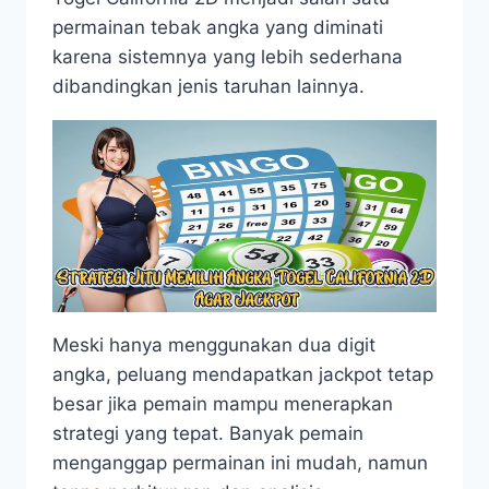
permainan tebak angka yang diminati
karena sistemnya yang lebih sederhana
dibandingkan jenis taruhan lainnya.
Meski hanya menggunakan dua digit
angka, peluang mendapatkan jackpot tetap
besar jika pemain mampu menerapkan
strategi yang tepat. Banyak pemain
menganggap permainan ini mudah, namun