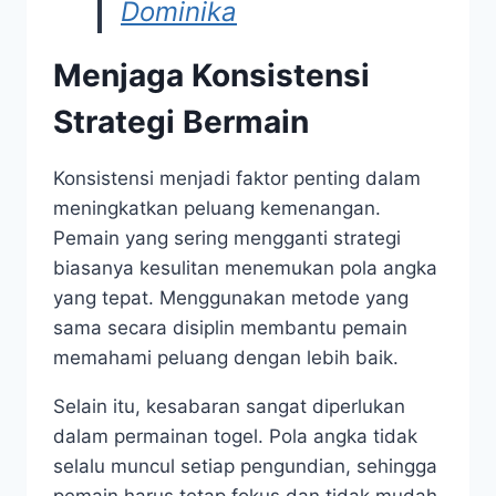
Dominika
Menjaga Konsistensi
Strategi Bermain
Konsistensi menjadi faktor penting dalam
meningkatkan peluang kemenangan.
Pemain yang sering mengganti strategi
biasanya kesulitan menemukan pola angka
yang tepat. Menggunakan metode yang
sama secara disiplin membantu pemain
memahami peluang dengan lebih baik.
Selain itu, kesabaran sangat diperlukan
dalam permainan togel. Pola angka tidak
selalu muncul setiap pengundian, sehingga